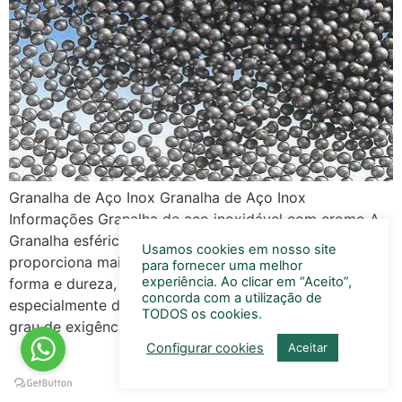
Granalha de Aço Inox Granalha de Aço Inox
Informações Granalha de aço inoxidável com cromo A
Granalha esférica de aço inoxidável com cromo
Usamos cookies em nosso site
proporciona maior eficiência mecânica devido à sua
para fornecer uma melhor
experiência. Ao clicar em “Aceito”,
forma e dureza, é mais econômica que o tipo CN e foi
concorda com a utilização de
especialmente desenvolvida para limpeza com menor
TODOS os cookies.
grau de exigências quanto ao brilho ou […]
Configurar cookies
Aceitar